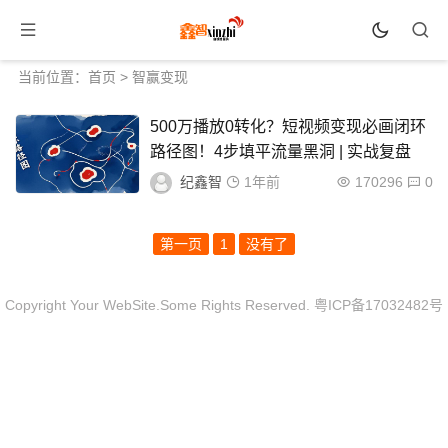
当前位置：
首页
>
智赢变现
500万播放0转化？短视频变现必画闭环
路径图！4步填平流量黑洞 | 实战复盘
纪鑫智
1年前
170296
0
第一页
1
没有了
Copyright Your WebSite.Some Rights Reserved.
粤ICP备17032482号