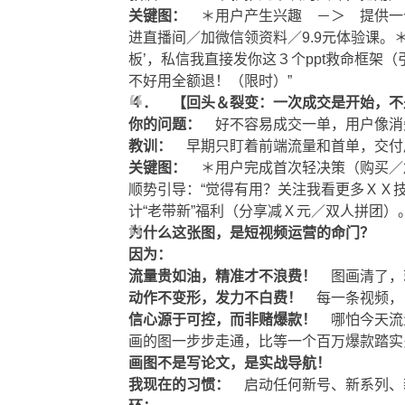
关键图：
＊用户产生兴趣 －＞ 提供一个
进直播间／加微信领资料／9.9元体验课
板’，私信我直接发你这３个ppt救命框架
不好用全额退！（限时）”
４． 【回头＆裂变：一次成交是开始，不
你的问题：
好不容易成交一单，用户像消
教训：
早期只盯着前端流量和首单，交付
关键图：
＊用户完成首次轻决策（购买／
顺势引导：“觉得有用？关注我看更多ＸＸ
计“老带新”福利（分享减Ｘ元／双人拼团
为什么这张图，是短视频运营的命门？
因为：
流量贵如油，精准才不浪费！
图画清了，就
动作不变形，发力不白费！
每一条视频，
信心源于可控，而非赌爆款！
哪怕今天流
画的图一步步走通，比等一个百万爆款踏实
画图不是写论文，是实战导航！
我现在的习惯：
启动任何新号、新系列、