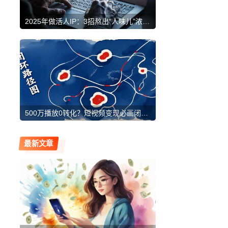
2025年做活人IP：3招熬出“人味儿”浓汤，让你的表达直抵人心
500万播放0转化？短视频变现必画闭环路径图！4步填平流量黑洞 | 实战复盘
最新文章