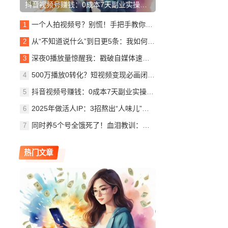
抖音视频号赚钱：0成本7天副业实操，保姆级教程！(避坑指南)
一个人拍视频号？别慌！手把手教你轻松上手
从“不知道说什么”到日更5条：我如何把短视频变成我的“认知朋友圈”
深夜0播放量惊醒我：戳破自媒体速成泡沫，唯靠“学与练”笨功夫
500万播放0转化？短视频变现必画闭环路径图！4步填平流量黑洞 | 实战复盘
抖音视频号赚钱：0成本7天副业实操，保姆级教程！(避坑指南)
2025年做活人IP：3招熬出“人味儿”浓汤，让你的表达直抵人心
同时养5个号全饿死了！血泪教训：别让贪心吸干你的精气神
热门文章