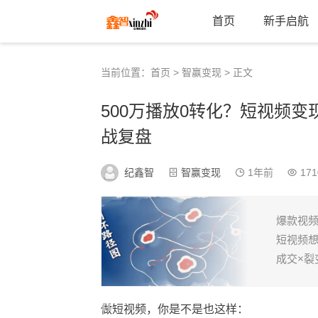
首页
新手启航
当前位置：
首页
>
智赢变现
> 正文
500万播放0转化？短视频变
战复盘
纪鑫智
智赢变现
1年前
171
爆款视频
短视频想
成交×裂
做短视频，你是不是也这样：