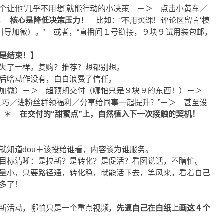
让他“几乎不用想”就能行动的小决策 －＞ 点击小黄车／
。＊
核心是降低决策压力！
比如：“不用买课！评论区留言‘模
（引导加微）。” 或者，“直播间１号链接，９块９试用装包邮，
是结束！】
失了一样。复购？推荐？想都别想。
后啥动作没有，白白浪费了信任。
加微）－＞ 超预期交付（哪怕只是９块９的东西！）－＞
技巧／进粉丝群领福利／分享给同事一起提升？”－＞ 甚至设
）。＊
在交付的“甜蜜点”上，自然植入下一次接触的契机！
知道dou＋该投给谁看，内容该为谁服务。
目标清晰：是拉新？是转化？是促活？看图说话，不瞎忙。
量小，只要路径通，转化稳，就能活下去，等风来。看着自己
多了！
新活动，哪怕只是一个重点视频，
先逼自己在白纸上画这４个