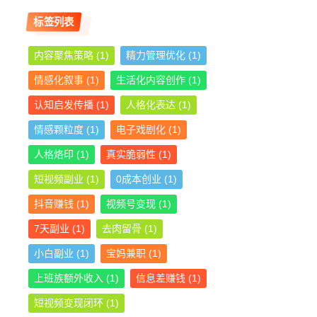
标签列表
内容聚焦策略
(1)
精力管理优化
(1)
情感化叙事
(1)
生活化内容创作
(1)
认知启发传播
(1)
人格化表达
(1)
情感颗粒度
(1)
电子戏剧化
(1)
人格烙印
(1)
真实脆弱性
(1)
短视频副业
(1)
0成本创业
(1)
抖音赚钱
(1)
视频号变现
(1)
7天副业
(1)
去肉留骨
(1)
小白副业
(1)
宝妈兼职
(1)
上班族额外收入
(1)
信息差赚钱
(1)
短视频变现闭环
(1)