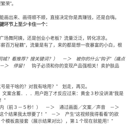
繁荣”。
画出来、画得顺不顺，直接决定你是真赚钱，还是自嗨。
键环节上至少卡住一个：
广场舞阿姨，还是创业小老板？流量泛泛，转化凉凉。
薪百万秘籍”，流量是有了，来的都是想一夜暴富的小白，根
同城？看推荐？搜关键词？） －＞ 被你的什么“钩子”（痛点
－＞ 停留！
钩子必须和你的变现产品强相关！卖护肤品
号是干啥的？对我有啥用？” 划走，再见。
，文案含蓄．．．用户跑了才反应过来：黄金３秒没讲清“我是
！”
内（前３－５秒！） －＞ 通过画面／文案／声音 －＞
“这个结果我太想要了！” －＞ 产生“这视频我得看看”的欲
３个模板直接套（展示结果对比），第１个现在就能用！”