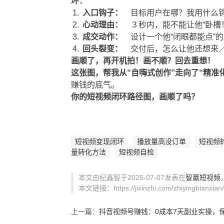
环：
入口钩子：
目标用户在哪？我用什么钩
心动理由：
３秒内，能不能让他“卧槽
成交动作：
设计一个他“闭眼都能点”
回头裂变：
交付后，怎么让他还想来
画顺了，再开机拍！画不顺？回去重想！
这张图，帮我从“自嗨式创作”走向了“精准
赚钱的底气。
你的短视频闭环路径图，画顺了吗？
短视频变现闭环
播放量高没订单
短视频
量转化方法
短视频自检
本文由纪鑫智于2025-07-07发表在
智赢短视频
本文链接：https://jixinzhi.com/zhiyingbianxian/
上一篇：
抖音视频号赚钱：0成本7天副业实操，保