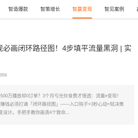
智造爆款
智策增长
智赢变现
智见案例
现必画闭环路径图！4步填平流量黑洞 | 实
056
500万播放却0订单？3个月亏光伙食费才悟透：流量≠变现！
赚钱必须打通「闭环路径图」——入口钩子×3秒心动×轻决策
变设计。手把手教你画清4个致命...