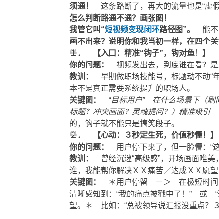
须通！
这条路断了，再大的流量也是“虚假
怎么判断路通不通？画张图！
我管它叫“
短视频变现闭环
路径图”。
能不能
画不出来？说明你和我当初一样，在四个关
１． 【入口：精准“钩子”，钩对鱼！】
你的问题：
视频发出去，到底谁在看？是
教训：
早期做职场技能号，标题动不动“年
本不是真正需要系统提升的职场人。
关键图：
“目标用户” 在什么场景下（刷
标题？冲突画面？灵魂提问？）精准吸引 
的，钩子就不能只是搞笑段子。
２． 【心动：３秒定生死，价值秒懂！】
你的问题：
用户停下来了，但一脸懵：“这
教训：
曾经沉迷“高级感”，开场画面唯美
谁，我能帮你解决ＸＸ痛苦／达成ＸＸ愿望
关键图：
＊用户停留 －＞ 在极短时间
清晰感知到：“我的痛点被戳中了！” 或 
望。＊ 比如：“总被领导说汇报没重点？