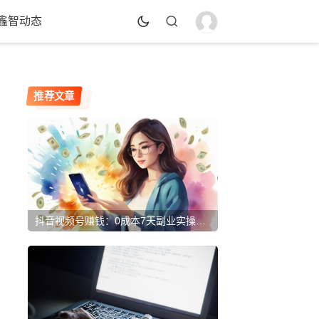
鑫智动态
推荐文章
抖音视频号赚钱：0成本7天副业实操，保姆级教程！(避坑指南)