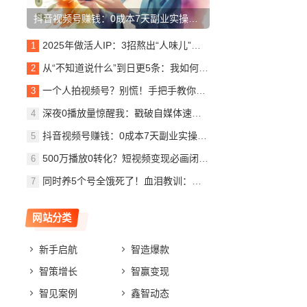
抖音视频号赚钱：0成本7天副业实操，保姆级教程！(避坑指南)
2025年做活人IP：3招熬出“人味儿”浓汤，让你的表达直抵人心
从“不知道说什么”到日更5条：我如何把短视频变成我的“认知朋友圈”
一个人拍视频号？别慌！手把手教你轻松上手
深夜0播放量惊醒我：戳破自媒体速成泡沫，唯靠“学与练”笨功夫
抖音视频号赚钱：0成本7天副业实操，保姆级教程！(避坑指南)
500万播放0转化？短视频变现必画闭环路径图！4步填平流量黑洞 | 实战复盘
同时养5个号全饿死了！血泪教训：别让贪心吸干你的精气神
网站分类
新手启航
智造爆款
智策增长
智赢变现
智见案例
鑫智动态