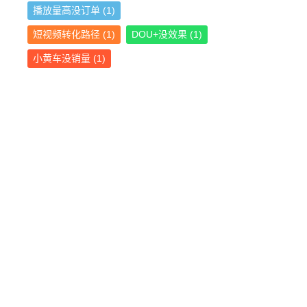
播放量高没订单
(1)
短视频转化路径
(1)
DOU+没效果
(1)
小黄车没销量
(1)